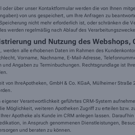
 oder über unser Kontaktformular werden die von Ihnen mitget
e Angaben) von uns gespeichert, um Ihre Anfragen zu beantw
eicherung nicht mehr erforderlich ist, oder schränken die Ver
les werden regelmäßig nach Ablauf des Verarbeitungszwecke
gistrierung und Nutzung des Webshops,
en, werden alle erhobenen Daten im Rahmen des Kundenkontos 
schlecht, Vorname, Nachname, E-Mail-Adresse, Telefonnumm
n
und Angaben zu Terminbuchungen. Rechtsgrundlage ist Ihre 
len.
it von IhreApotheken, GmbH & Co. KGaA, Mülheimer Straße 20, 
erden.
in eigener Verantwortlichkeit geführtes CRM-System aufnehm
 die Möglichkeit, weiteren Apotheken Zugriff zu erteilen bzw.
Ihrer Apotheke als Kunde im CRM anlegen lassen. Daraufhin k
Medikation, in Anspruch genommenen Dienstleistungen, Besuc
versorgen und beraten zu können.