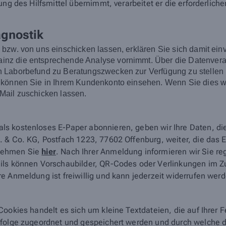
ng des Hilfsmittel übernimmt, verarbeitet er die erforderliche
agnostik
n bzw. von uns einschicken lassen, erklären Sie sich damit
z die entsprechende Analyse vornimmt. Über die Datenverarb
Laborbefund zu Beratungszwecken zur Verfügung zu stellen un
 können Sie in Ihrem Kundenkonto einsehen. Wenn Sie dies wü
Mail zuschicken lassen.
ls kostenloses E-Paper abonnieren, geben wir Ihre Daten, d
 & Co. KG, Postfach 1223, 77602 Offenburg, weiter, die das E-
tnehmen Sie
hier
. Nach Ihrer Anmeldung informieren wir Sie r
ails können Vorschaubilder, QR-Codes oder Verlinkungen im 
e Anmeldung ist freiwillig und kann jederzeit widerrufen wer
Cookies handelt es sich um kleine Textdateien, die auf Ihrer
nfolge zugeordnet und gespeichert werden und durch welche de