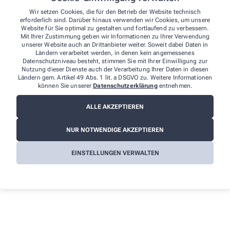
Thomas Franck-Schultz
Hilgardstr. 30
Wir setzen Cookies, die für den Betrieb der Website technisch
erforderlich sind. Darüber hinaus verwenden wir Cookies, um unsere
67346 Speyer
Website für Sie optimal zu gestalten und fortlaufend zu verbessern.
Tel.
:
06232/9908383
Mit Ihrer Zustimmung geben wir Informationen zu Ihrer Verwendung
E-Mail
:
hilgard@apotheke-speyer.de
unserer Website auch an Drittanbieter weiter. Soweit dabei Daten in
Ländern verarbeitet werden, in denen kein angemessenes
Datenschutzniveau besteht, stimmen Sie mit Ihrer Einwilligung zur
Weitere Hinweise:
Nutzung dieser Dienste auch der Verarbeitung Ihrer Daten in diesen
Ländern gem. Artikel 49 Abs. 1 lit. a DSGVO zu. Weitere Informationen
können Sie unserer
Datenschutzerklärung
entnehmen.
Streitschlichtung
Wir sind weder verpflichtet noch bereit, an einem
ALLE AKZEPTIEREN
Streitbeilegungsverfahren vor einer
Verbraucherschlichtungsstelle teilzunehmen.
NUR NOTWENDIGE AKZEPTIEREN
Haftung
Wir sind für die Inhalte unserer Internetseiten verantwortlich. Alle
EINSTELLUNGEN VERWALTEN
Inhalte werden mit der gebotenen Sorgfalt und nach bestem
Wissen erstellt. Soweit wir auf unseren Internetseiten mittels Links
auf Internetseiten Dritter verweisen, können wir keine Gewähr für
die fortwährende Aktualität, Richtigkeit und Vollständigkeit der
verlinkten Inhalte übernehmen, da diese Inhalte außerhalb
unseres Verantwortungsbereichs liegen und wir auf die
zukünftige Gestaltung keinen Einfluss haben. Sollten aus Ihrer